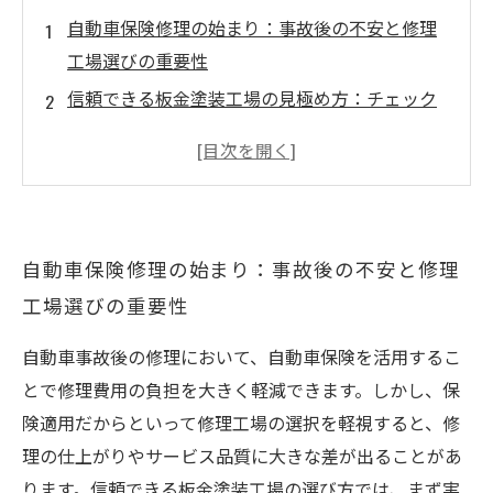
自動車保険修理の始まり：事故後の不安と修理
工場選びの重要性
信頼できる板金塗装工場の見極め方：チェック
ポイントと評判の確認
保険を使った修理の流れと注意点：スムーズな
修理を目指して
実際にあった修理工場の選択ミスと成功事例か
自動車保険修理の始まり：事故後の不安と修理
ら学ぶポイント
工場選びの重要性
修理完了後の安心感：信頼できる工場がもたら
す車の安全と美観維持
自動車事故後の修理において、自動車保険を活用するこ
自動車保険修理で損をしないために知っておく
とで修理費用の負担を大きく軽減できます。しかし、保
べき知識
険適用だからといって修理工場の選択を軽視すると、修
評判の良い板金塗装工場を見つけるための具体
理の仕上がりやサービス品質に大きな差が出ることがあ
的な方法とコツ
ります。信頼できる板金塗装工場の選び方では、まず実