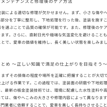
なメンテナンスと修理後のケア方法
塗装による適切な修理が欠かせません。まず、小さな傷や
傷部分を丁寧に整形し、下地処理を行った後、塗装を施す
者を選ぶことで品質の確保が可能です。また、修理後のケ
きます。さらに、直射日光や極端な気温変化を避けること
ことで、愛車の価値を維持し、長く美しい状態を楽しみま
とめ ～正しい知識で満足の仕上がりを目指そう
、まずその損傷の程度や場所を正確に把握することが大切
仕上げる作業です。この過程では、塗装面の研磨や下地処
た、最新の板金塗装技術では、環境に配慮した水性塗料や
いては、傷やへこみの大きさや修理内容によって異なりま
専門業者に依頼することで、愛車を美しく長持ちさせるこ