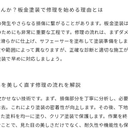
こみを最適修理する方法まとめ ～正しい知識で満足の仕上
せんか？板金塗装で修理を始める理由とは
の発生やさらなる損傷に繋がることがあります。板金塗装
つためにも非常に重要な工程です。修理の流れは、まずダ
を滑らかに仕上げ、サフェーサーを塗布して塗装準備をし
度や範囲によって異なりますが、正確な診断と適切な施工
塗装で早めに対応しましょう。
みを美しく直す修理の流れを解説
欠かせない技術です。まず、損傷部分を丁寧に分析し、必
除去。これにより塗装の密着性が向上します。その後、下
せた塗料を均一に塗り、クリア塗装で保護します。作業を終
むことで、見た目の美しさだけでなく、耐久性や機能性も