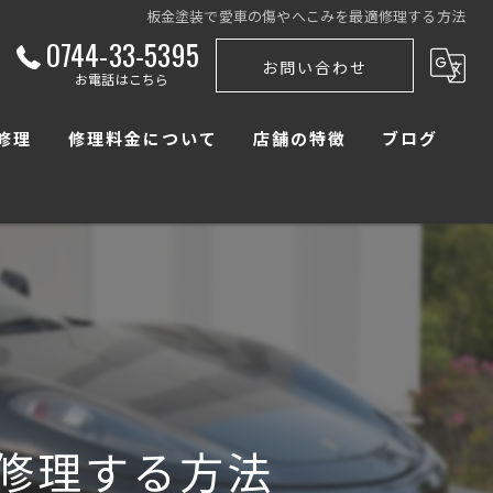
板金塗装で愛車の傷やへこみを最適修理する方法
0744-33-5395
お問い合わせ
お電話はこちら
修理
修理料金について
店舗の特徴
ブログ
料金事例
自動車
修理
交換
カスタム
取付
修理する方法