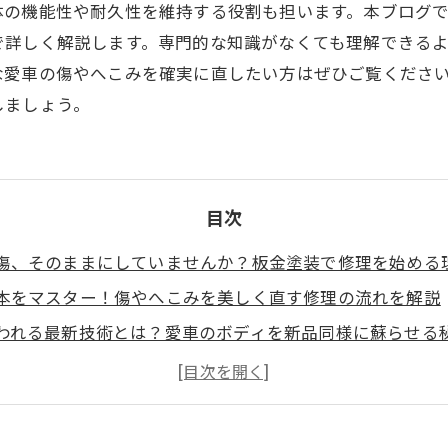
体の機能性や耐久性を維持する役割も担います。本ブログ
で詳しく解説します。専門的な知識がなくても理解できる
な愛車の傷やへこみを確実に直したい方はぜひご覧くださ
しましょう。
目次
傷、そのままにしていませんか？板金塗装で修理を始める
本をマスター！傷やへこみを美しく直す修理の流れを解説
われる最新技術とは？愛車のボディを新品同様に蘇らせる
金塗装の選び方！優良業者を見極めるポイントと注意点
らい？板金塗装で愛車を最適修理するための予算ガイド
車を長持ちさせる！適切なメンテナンスと修理後のケア方