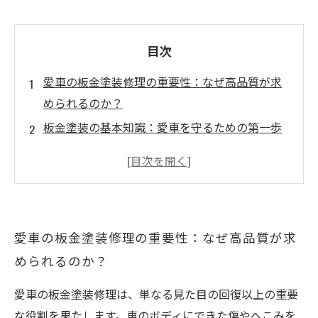
目次
愛車の板金塗装修理の重要性：なぜ高品質が求
められるのか？
板金塗装の基本知識：愛車を守るための第一歩
高品質な板金塗装を見極めるポイントと専門業
者の選び方
費用対策のコツ：無駄を抑えながら確かな技術
を手に入れるには？
愛車の板金塗装修理の重要性：なぜ高品質が求
修理から維持まで：愛車の美しさと価値を守り
められるのか？
続けるために
板金塗装の施工工程と使用塗料の違いが仕上が
愛車の板金塗装修理は、単なる見た目の回復以上の重要
りに与える影響
な役割を果たします。車のボディにできた傷やへこみを