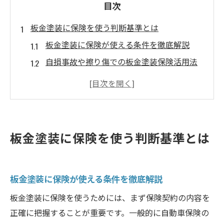
目次
板金塗装に保険を使う判断基準とは
板金塗装に保険が使える条件を徹底解説
自損事故や擦り傷での板金塗装保険活用法
板金修理と保険申請の基本的な流れ
車両保険が板金塗装に適用されるケース
板金塗装で保険を使うべきか迷った時の判
断軸
板金塗装に保険を使う判断基準とは
修理費用と保険の損得を徹底比較
板金塗装の修理費用と保険利用の損得比較
板金塗装に保険が使える条件を徹底解説
修理代が高額な場合の板金塗装保険活用術
板金塗装の相場と保険の免責金額を確認
板金塗装に保険を使うためには、まず保険契約の内容を
正確に把握することが重要です。一般的に自動車保険の
保険を使った場合・使わない場合の費用差