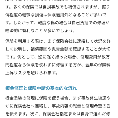
事故後の板金塗装費用と保険活用法
す。多くの保険では自損事故でも補償されますが、擦り
板金塗装修理における保険活用の実態
傷程度の軽微な損傷は保険適用外となることが多いで
板金塗装修理で保険が使える実際の事例
す。したがって、軽度な傷の場合は自己負担での修理が
保険対応の板金塗装でよくある疑問を解消
経済的に有利なことが多いでしょう。
板金修理と保険利用のリアルな流れと手順
保険を利用する際は、まず保険会社に連絡して状況を詳
板金塗装保険利用時のトラブル回避術
しく説明し、補償範囲や免責金額を確認することが大切
板金塗装と保険申請の成功事例を紹介
です。例として、壁に軽く擦った場合、修理費用が数万
修理後の価値まで見据えた費用検討術
円程度なら保険を使わずに修理する方が、翌年の保険料
板金塗装修理後の車価値への影響とは
上昇リスクを避けられます。
板金塗装で事故車扱いになるケースを解説
板金修理と保険申請の基本的な流れ
修理後の売却査定に強い板金塗装の選び方
板金塗装の修理に保険を使う場合、まず事故発生後速や
板金塗装修理で将来の下取り価格を守るコ
かに保険会社へ連絡し、事故内容の報告と修理希望の旨
ツ
を伝えます。次に、保険会社指定または自身で選んだ修
板金塗装と保険利用が査定に及ぼす影響