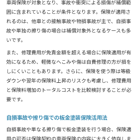
車両保険が対象となり、事故や衝突による損傷が補償範
板金塗装で損しない費用計算のポイント
囲に含まれていることが条件となります。保険が適用さ
等級ダウンを避けるための板金塗装知識
れるのは、他車との接触事故や物損事故が主で、自損事
板金塗装で等級ダウンを回避する方法
故や単独の擦り傷の場合は補償対象外となるケースも多
保険利用時の等級ダウンと板金塗装の関係
いです。
等級維持のための板金塗装修理判断術
また、修理費用が免責金額を超える場合に保険適用が有
板金修理で保険等級を守るための注意点
効になるため、軽微なへこみや傷は自費修理の方が損を
等級ダウンと将来の保険料負担を見据えて
しにくいこともあります。さらに、保険を使う際は等級
事故後の板金塗装で失敗しないコツ
ダウンや翌年の保険料上昇のリスクも考慮し、修理費用
事故後すぐに確認したい板金塗装の保険適
と保険料増加のトータルコストを比較検討することが必
用
要です。
板金塗装で事故車扱いを避ける修理のコツ
自損事故や擦り傷での板金塗装保険活用法
保険会社と板金塗装業者の連携ポイント
自損事故や単なる擦り傷で板金塗装を行う場合、保険適
板金塗装後の保証やアフターケアの重要性
用の可否は保険契約の車両保険の内容に大きく依存しま