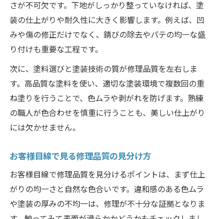
修理品質アップに必要な作業工程の工夫
さが不可欠です。下地がしっかり整っていなければ、塗
装の仕上がりや耐久性に大きく影響します。例えば、凹
板金塗装の信頼性を左右する仕上げ技術
みや傷の修正だけでなく、錆びの除去やパテの均一な盛
お客様目線で考える失敗しない直し方
り付けも重要な工程です。
板金塗装の失敗例とお客様目線での対策
次に、塗料選びと塗装技術の質が修理品質を左右しま
ちゃんと直すための事前チェックリスト
す。高品質な塗料を使い、適切な塗装環境で複数回の重
修理品質を落とさないための注意点
ね塗りを行うことで、色ムラや剥がれを防げます。熟練
板金塗装をやめとけと言われる理由とは
の職人が色合わせを慎重に行うことも、美しい仕上がり
お客様目線で満足度を高める対応方法
には欠かせません。
板金叩き出し法でちゃんと直す実践のコツ
板金叩き出し方法で失敗しないコツ
お客様目線で見る修理品質の見分け方
修理品質を左右する板金叩きの基本
お客様目線で修理品質を見分けるポイントは、まず仕上
お客様目線で実践する叩き出しの手順
がりの均一さと自然な色合いです。違和感のある色ムラ
信頼を得る板金叩き出し法の注意点
や塗装の厚みの不均一は、修理が不十分な証拠となりま
す。触ってみて表面が滑らかかどうかもチェックしまし