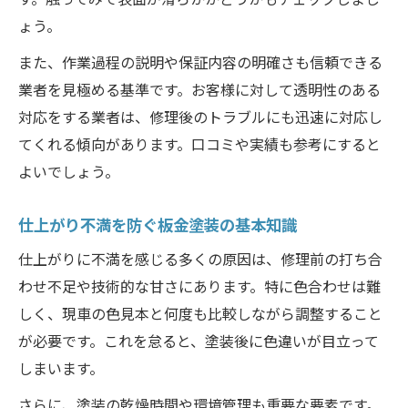
ちゃんと直すための道具選びと使い方
ょう。
板金塗装で抱えがちな不満の解消ポイント
また、作業過程の説明や保証内容の明確さも信頼できる
板金塗装の仕上がり不満を解消する方法
業者を見極める基準です。お客様に対して透明性のある
お客様目線で考える不満の原因と対策
対応をする業者は、修理後のトラブルにも迅速に対応し
修理品質に満足するためのチェック項目
てくれる傾向があります。口コミや実績も参考にすると
信頼できる業者選びのポイント解説
よいでしょう。
板金塗装のデメリットと上手な対処法
自分でできる板金塗装の品質向上ノウハウ
仕上がり不満を防ぐ板金塗装の基本知識
板金塗装をDIYでちゃんと直す秘訣とは
仕上がりに不満を感じる多くの原因は、修理前の打ち合
初心者が知るべき修理品質アップの方法
わせ不足や技術的な甘さにあります。特に色合わせは難
お客様目線で見たDIY板金塗装の注意点
しく、現車の色見本と何度も比較しながら調整すること
が必要です。これを怠ると、塗装後に色違いが目立って
信頼できるDIY板金塗装の実践手順
しまいます。
板金塗装いくらを抑える節約ノウハウ
さらに、塗装の乾燥時間や環境管理も重要な要素です。