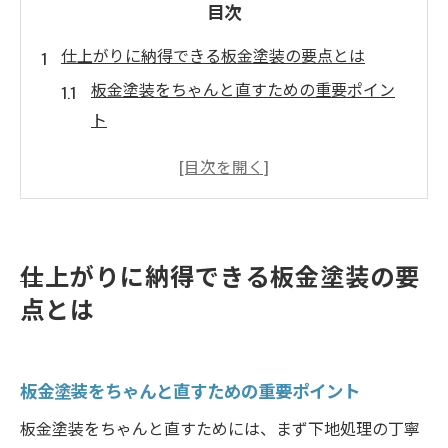
目次
仕上がりに納得できる板金塗装の要点とは
板金塗装をちゃんと直すための重要ポイン
ト
お客様目線で見る修理品質の見分け方
仕上がり不満を防ぐ板金塗装の基本知識
信頼できる板金塗装業者の特徴とは
失敗例から学ぶ板金塗装の注意点
仕上がりに納得できる板金塗装の要
信頼を得る板金塗装の修理品質アップ術
点とは
お客様目線で高める修理品質の具体策
板金塗装で信頼を築くコミュニケーション
術
板金塗装をちゃんと直すための重要ポイント
ちゃんと直すための品質管理ポイント
板金塗装をちゃんと直すためには、まず下地処理の丁寧